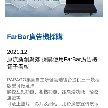
FarBar廣告機採購
2021.12
原流新創聚落
採購使用
FarBar廣告機
電子看板
PAPAGO集團
自主研發雲端後台提供三十幾種
版型可做選擇​
觸控互動功能、相機功能、跑馬燈功能、輪盤
遊戲等​
可放上照片、影片及網站，用於廣告宣傳展示