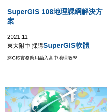
SuperGIS 108地理課綱解決方
案
202
1
.
11
SuperGIS
軟體
東大附中
採購
將GIS實務應用融入高中地理教學