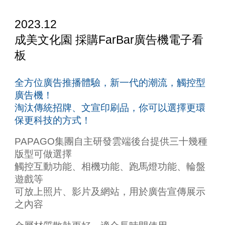
2023.12
成美文化園
採購
FarBar廣告機電子看
板
全方位廣告推播體驗，新一代的潮流，觸控型
廣告機！
淘汰傳統招牌、文宣印刷品，你可以選擇更環
保更科技的方式！
PAPAGO集團
自主研發雲端後台提供三十幾種
版型可做選擇​
觸控互動功能、相機功能、跑馬燈功能、輪盤
遊戲等​
可放上照片、影片及網站，用於廣告宣傳展示
之內容​