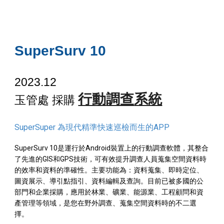
SuperSurv
10
202
3
.12
行動
調查
系統
玉管處
採購
SuperSuper
為現代精準快速巡檢而生的APP
SuperSurv 10是運行於Android裝置上的行動調查軟體，其整合
了先進的GIS和GPS技術，可有效提升調查人員蒐集空間資料時
的效率和資料的準確性。主要功能為：資料蒐集、即時定位、
圖資展示、導引點指引、資料編輯及查詢。目前已被多國的公
部門和企業採購，應用於林業、礦業、能源業、工程顧問和資
產管理等領域，是您在野外調查、蒐集空間資料時的不二選
擇。